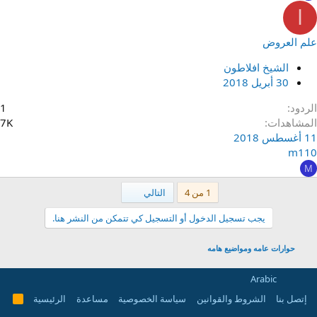
ا
علم العروض
الشيخ افلاطون
30 أبريل 2018
الردود
1
المشاهدات
7K
11 أغسطس 2018
m110
M
الاخير
1 من 4
التالي
يجب تسجيل الدخول أو التسجيل كي تتمكن من النشر هنا.
حوارات عامه ومواضيع هامه
Arabic
إتصل بنا
الشروط والقوانين
سياسة الخصوصية
مساعدة
الرئيسية
R
S