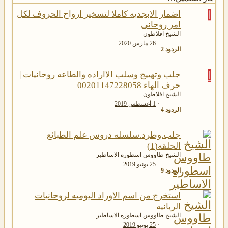
ا
اضمار الابجديه كاملا لتسخير ارواح الحروف لكل
امر روحانى
الشيخ افلاطون
26 مارس 2020
الردود
2
ا
جلب وتهييج وسلب الااراده والطاعه روحانيات |
حرف الهاء 00201147228058
الشيخ افلاطون
1 أغسطس 2019
الردود
4
جلب.وطرد.سلسله دروس علم الطبائع
الحلقه(1)
الشيخ طاووس اسطوره الاساطير
25 يونيو 2019
الردود
9
استخرج من اسم الاوراد اليوميه لروحانيات
الربانيه
الشيخ طاووس اسطوره الاساطير
25 يونيو 2019