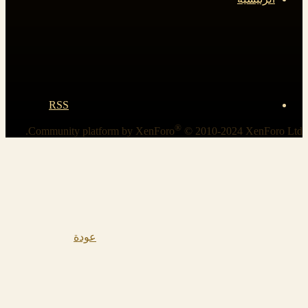
RSS
®
Community platform by XenForo
© 2010-2024 XenForo Ltd.
عودة