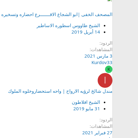
المصحف الخفى |ابو الشجاع الاقــــــــرع احضاره وتسخيره
الشيخ طاووس اسطوره الاساطير
14 أبريل 2019
الردود
المشاهدات
3 مارس 2021
Kurdov33
K
ا
مندل شالخ لرؤيه الارواح | واحه استحضاروخلوه الملوك
الشيخ افلاطون
31 مايو 2019
الردود
المشاهدات
27 فبراير 2021