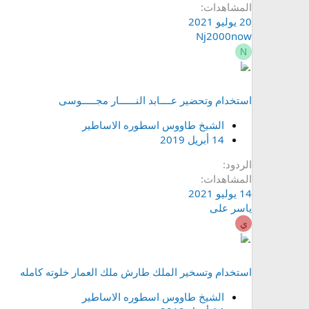
المشاهدات
20 يوليو 2021
Nj2000now
N
استخدام وتحضير عــــابد النــــــار مجـــــوسى
الشيخ طاووس اسطوره الاساطير
14 أبريل 2019
الردود
المشاهدات
14 يوليو 2021
ياسر على
ي
استخدام وتسخير الملك طارش ملك العمار خلوته كامله
الشيخ طاووس اسطوره الاساطير