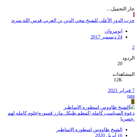
جار التحميل…
ا
حزب الدور الأعلى للشيخ محي الدين بن العربي قدس الله سره:
ابومروان
24 ديسمبر 2017
2
الردود
20
المشاهدات
12K
7 فبراير 2021
rara
R
دعوة السباسب كامله |كمطم.طيكل.مازر.قسوره|خلوه كامله لهم
.حصريا
الشيخ طاووس اسطوره الاساطير
16 أبريل 2020