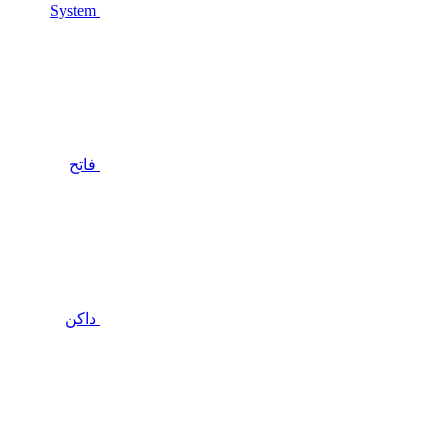
System
فاتح
داكن