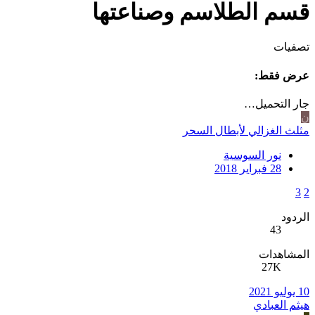
قسم الطلاسم وصناعتها
تصفيات
عرض فقط:
جار التحميل…
ن
مثلث الغزالي لأبطال السحر
نور السوسية
28 فبراير 2018
3
2
الردود
43
المشاهدات
27K
10 يوليو 2021
هيثم العبادي