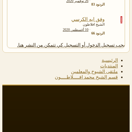
26 نوفمبر 2020
الردود
83
ا
وفق ايه الكرسي
الشيخ افلاطون
10 أغسطس 2020
الردود
66
يجب تسجيل الدخول أو التسجيل كي تتمكن من النشر هنا.
الرئيسية
المنتديات
ملتقى الشيوخ والمعلمين
قسم الشيخ محمد افــــلاطــــون