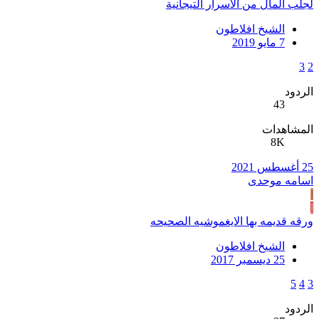
لجلب المال من الاسرار التيجانية
الشيخ افلاطون
7 مايو 2019
3
2
الردود
43
المشاهدات
8K
25 أغسطس 2021
اسامه موحدی
ا
ا
ورقه قديمه بها الايغموشيه الصحيحه
الشيخ افلاطون
25 ديسمبر 2017
5
4
3
الردود