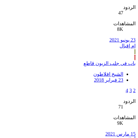
الردود
47
المشاهدات
8K
23 يونيو 2021
ام اقبال
ا
ا
باب فى جلب الزبون قاطع
الشيخ افلاطون
23 فبراير 2018
4
3
2
الردود
71
المشاهدات
9K
15 مارس 2021