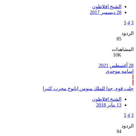
الشيخ افلاطون
28 ديسمبر 2017
5
4
3
الردود
85
المشاهدات
10K
28 أغسطس 2021
اسامه موحدی
ا
ا
جلب قوى جدا للملك ميومن ابانوخ مجرب كثيرا
الشيخ افلاطون
13 يناير 2018
5
4
3
الردود
94