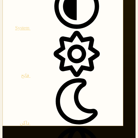
System
فاتح
داكن