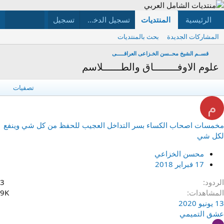
الرئيسية
المنتديات
ما الجديد
تسجيل الدخول
تسجيل
الأعضاء
المشاركات الجديدة
بحث بالمنتديات
قســم الشيخ محــسن الخـزاعى العراقـــــى
علوم الاوفــــــــاق والطــــــلاسم
تصفيات
م
مخمسات اصحاب الكساء بسر التداخل العجيب للحفظ من كل شي وينفع
لكل شي
محسن الخزاعي
17 فبراير 2018
الردود
3
المشاهدات
9K
13 يونيو 2020
عشق التميمي