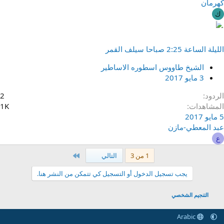
كهرمان
ك
ﺍﻟﻠﻴﻠﺔ ﺍﻟﺴﺎﻋﺔ 2:25 ﺻﺒﺎﺣﺎ ﺳﻴﻠﻒ ﺍﻟﻘﻤﺮ
الشيخ طاووس اسطوره الاساطير
3 مايو 2017
الردود
2
المشاهدات
1K
5 مايو 2017
عبد المعطي-مازن
ع
الاخير
1 من 3
التالي
يجب تسجيل الدخول أو التسجيل كي تتمكن من النشر هنا.
التنجيم الشخصي
Arabic