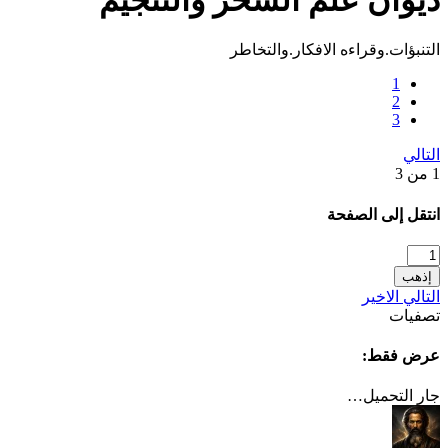
التنبؤات.وقراءه الافكار.والتخاطر
1
2
3
التالي
1 من 3
انتقل إلى الصفحة
إذهب
التالي
الاخير
تصفيات
عرض فقط:
جار التحميل…