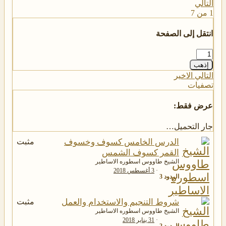
التالي
1 من 7
انتقل إلى الصفحة
إذهب
التالي
الاخير
تصفيات
عرض فقط:
جار التحميل…
الدرس الخامس كسوف وخسوف
مثبت
القمر كسوف الشمس
الشيخ طاووس اسطوره الاساطير
3 أغسطس 2018
الردود
3
شروط التنجيم والاستخدام والعمل
مثبت
الشيخ طاووس اسطوره الاساطير
31 يناير 2018
الردود
2