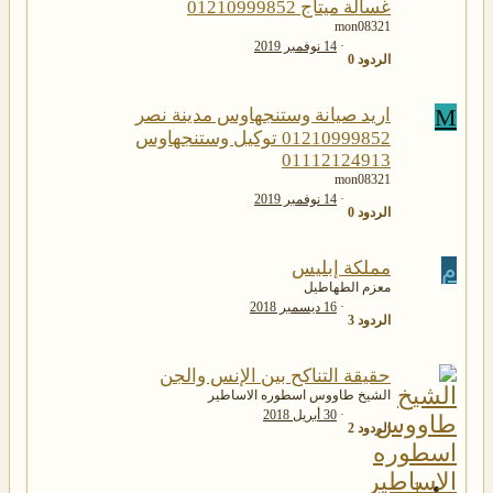
غسالة ميتاج 01210999852
mon08321
14 نوفمبر 2019
الردود
0
M
اريد صيانة وستنجهاوس مدينة نصر
01210999852 توكيل وستنجهاوس
01112124913
mon08321
14 نوفمبر 2019
الردود
0
م
مملكة إبليس
معزم الطهاطيل
16 ديسمبر 2018
الردود
3
حقيقة التناكح بين الإنس والجن
الشيخ طاووس اسطوره الاساطير
30 أبريل 2018
الردود
2
1