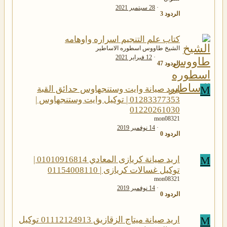
28 سبتمبر 2021
الردود
3
كتاب علم التنجيم اسراره واوهامه
الشيخ طاووس اسطوره الاساطير
12 فبراير 2021
الردود
47
M
اريد صيانة وايت وستنجهاوس حدائق القبة
01283377353 | توكيل وايت وستنجهاوس |
01220261030
mon08321
14 نوفمبر 2019
الردود
0
M
اريد صيانة كريازى المعادي 01010916814 |
توكيل غسالات كريازى | 01154008110
mon08321
14 نوفمبر 2019
الردود
0
M
اريد صيانة ميتاج الزقازيق 01112124913 توكيل