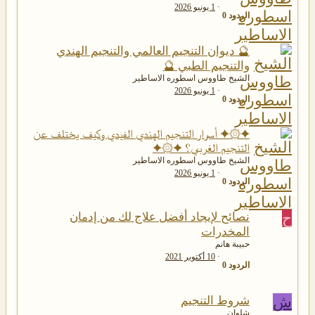
1 يونيو 2026
الردود
0
🔮 ديوان التنجيم العالمي والتنجيم الهندي
والتنجيم الطبي 🔮
الشيخ طاووس اسطوره الاساطير
1 يونيو 2026
الردود
0
✦۞✦ أسرار التنجيم الهندي الفيدي وكيف يختلف عن
التنجيم الغربي؟ ✦۞✦
الشيخ طاووس اسطوره الاساطير
1 يونيو 2026
الردود
0
ح
نصائح لإيجاد أفضل علاج لك من إدمان
المخدرات
حبيبة هانم
10 أكتوبر 2021
الردود
0
ش
شروط التنجيم
شلوان