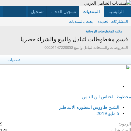
الرئيسية
المنتديات
ما الجديد
تسجيل الدخول
تسجيل
الأعضاء
المشاركات الجديدة
بحث بالمنتديات
مكتبه المخطوطات الروحانية
قسم مخطوطات لتبادل والبيع والشراء حصريا
المعروضات والمنتجات لتبادل والبيع 00201147228058
تصفيات
م
ث
مخطوط الخناس ابن الناس
ب
ت
الشيخ طاووس اسطوره الاساطير
5 مايو 2019
الردود
9
المشاهدات
12K