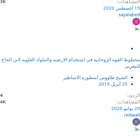
المشاهدات
3K
15 أغسطس 2020
sayalabed
S
م
ث
مخطوط القوه الروحانيه فى استخدام الارضيه والملوك العلويه لابن الحاج
ب
المغربى
ت
الشيخ طاووس اسطوره الاساطير
25 أبريل 2019
الردود
4
المشاهدات
4K
20 يوليو 2020
redwall
R