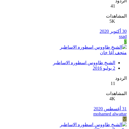
الردود
41
المشاهدات
5K
30 أكتوبر 2020
ssad
S
متحف آغا خان
الشيخ طاووس اسطوره الاساطير
2 يوليو 2016
الردود
11
المشاهدات
4K
31 أغسطس 2020
mohamed alwattar
M