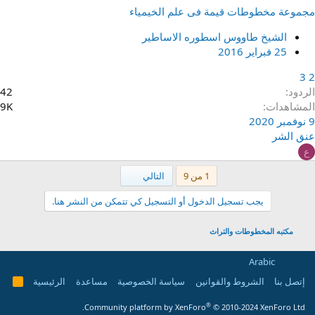
مجموعة مخطوطات قيمة فى علم الخيمياء
الشيخ طاووس اسطوره الاساطير
25 فبراير 2016
3
2
الردود
42
المشاهدات
9K
9 نوفمبر 2020
عنق الشر
ع
الاخير
1 من 9
التالي
يجب تسجيل الدخول أو التسجيل كي تتمكن من النشر هنا.
مكتبه المخطوطات والتراث
Arabic
إتصل بنا
الشروط والقوانين
سياسة الخصوصية
مساعدة
الرئيسية
R
S
S
®
Community platform by XenForo
© 2010-2024 XenForo Ltd.