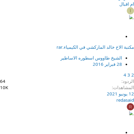
ام اقبال
ا
م
ث
مكتبة الاخ خالد الماركشي في الكيمياء.rar
ب
ت
الشيخ طاووس اسطوره الاساطير
28 فبراير 2016
4
3
2
الردود
64
المشاهدات
10K
12 يونيو 2021
redasaid
R
م