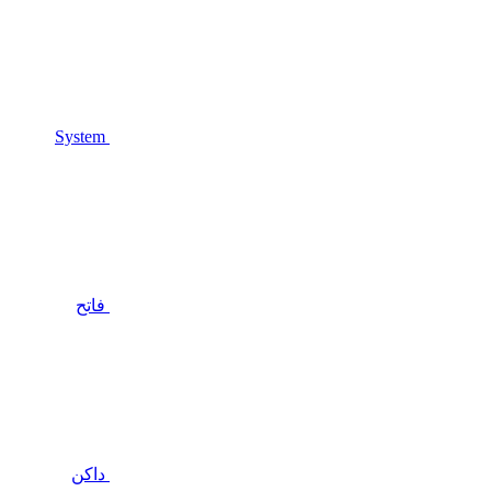
System
فاتح
داكن