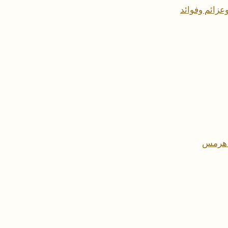
عزائم وفوائد
د هرمس