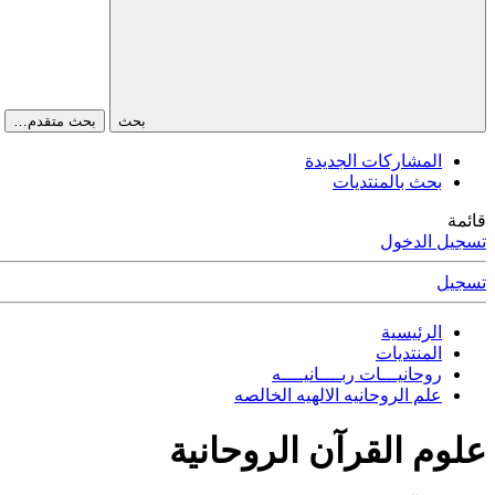
بحث
بحث متقدم…
المشاركات الجديدة
بحث بالمنتديات
قائمة
تسجيل الدخول
تسجيل
الرئيسية
المنتديات
روحانيـــات ربــــانيــــه
علم الروحانيه الالهيه الخالصه
علوم القرآن الروحانية