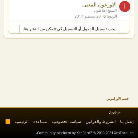
الاورغون المعنى
ا
الشيخ افلاطون
الردود
0
20 ديسمبر 2017
يجب تسجيل الدخول أو التسجيل كي تتمكن من النشر هنا.
قسم الاوراموس
Arabic
إتصل بنا
الشروط والقوانين
سياسة الخصوصية
مساعدة
الرئيسية
R
S
S
®
Community platform by XenForo
© 2010-2024 XenForo Ltd.