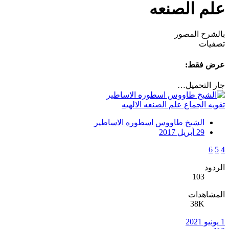
علم الصنعه
بالشرح المصور
تصفيات
عرض فقط:
جار التحميل…
تقويه الجماع علم الصنعه الالهيه
الشيخ طاووس اسطوره الاساطير
29 أبريل 2017
6
5
4
الردود
103
المشاهدات
38K
1 يونيو 2021