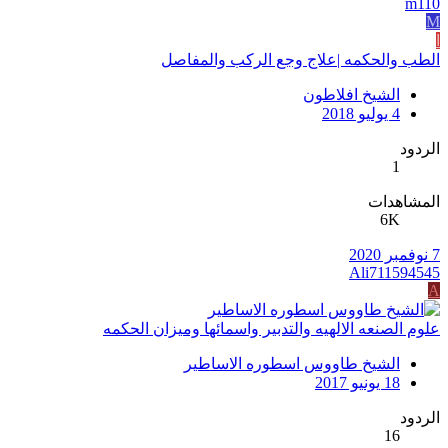
m110
M
ا
الطب والحكمه |علاج وجع الركب والمفاصل
الشيخ افلاطون
4 يوليو 2018
الردود
1
المشاهدات
6K
7 نوفمبر 2020
Ali711594545
A
علوم الصنعه الالهيه والتدبير واسمائها وميزان الحكمه
الشيخ طاووس اسطوره الاساطير
18 يونيو 2017
الردود
16