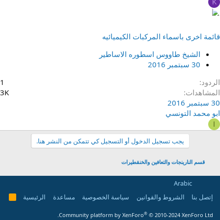
K
قائمة اخرى باسماء المركبات الكيميائيه
الشيخ طاووس اسطوره الاساطير
30 سبتمبر 2016
الردود
1
المشاهدات
3K
30 سبتمبر 2016
ابو محمد التونسي
ا
يجب تسجيل الدخول أو التسجيل كي تتمكن من النشر هنا.
قسم النارينجات والتعافين والخنقطيرات
Arabic
إتصل بنا
الشروط والقوانين
سياسة الخصوصية
مساعدة
الرئيسية
R
S
S
®
Community platform by XenForo
© 2010-2024 XenForo Ltd.