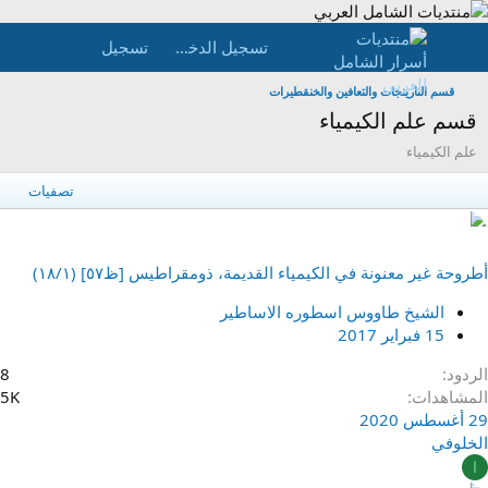
تسجيل الدخول
تسجيل
قسم النارينجات والتعافين والخنقطيرات
قسم علم الكيمياء
علم الكيمياء
تصفيات
أطروحة غير معنونة في الكيمياء القديمة، ذومقراطيس [ظ‎‎٥‎٧] (١٨/١)
الشيخ طاووس اسطوره الاساطير
15 فبراير 2017
الردود
8
المشاهدات
5K
29 أغسطس 2020
الخلوفي
ا