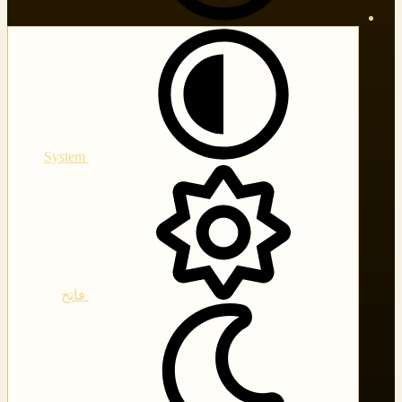
System
فاتح