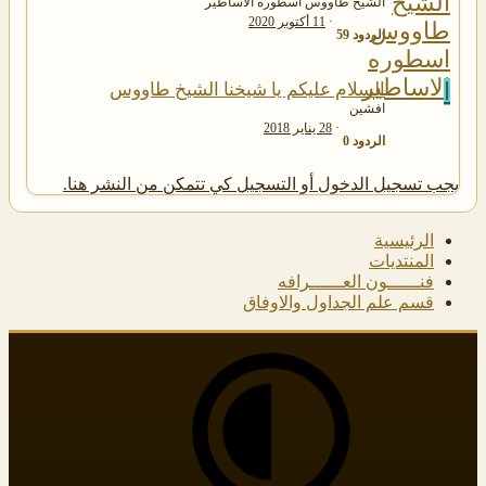
الشيخ طاووس اسطوره الاساطير
11 أكتوبر 2020
الردود
59
ا
السلام علیکم یا شیخنا الشیخ طاووس
افشین
28 يناير 2018
الردود
0
يجب تسجيل الدخول أو التسجيل كي تتمكن من النشر هنا.
الرئيسية
المنتديات
فنــــــون العــــــرافه
قسم علم الجداول والاوفاق