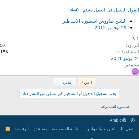
القول الفصل فى العمل بشتم - 1440
الشيخ طاووس اسطوره الاساطير
29 نوفمبر 2015
3
2
الردود
57
المشاهدات
15K
24 يونيو 2021
محمدين
م
الاخير
1 من 7
التالي
يجب تسجيل الدخول أو التسجيل كي تتمكن من النشر هنا.
فنــــــون العــــــرافه
Arabic
إتصل بنا
الشروط والقوانين
سياسة الخصوصية
مساعدة
الرئيسية
R
S
S