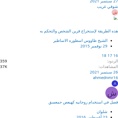
27 سبتمبر 2021
شوقي غريب
ش
هذه الطريقة لإستخراج قرين الشخص والتحكم به
الشيخ طاووس اسطوره الاساطير
29 نوفمبر 2015
18
17
16
الردود
359
المشاهدات
37K
26 سبتمبر 2021
ahmednmr16
A
ش
فصل في استخدام روحانيه كهيعص حمعسق
شلوان
23 أغسطس 2016