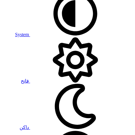
System
فاتح
داكن