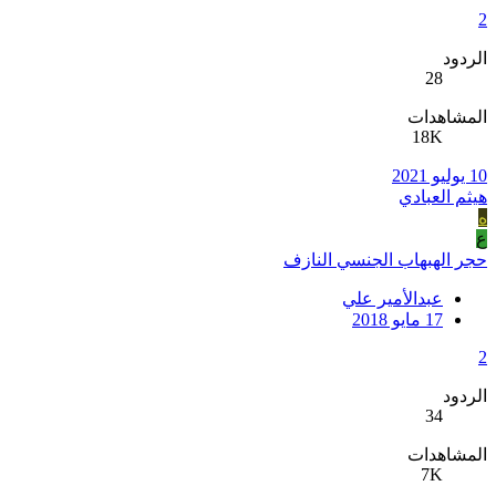
2
الردود
28
المشاهدات
18K
10 يوليو 2021
هيثم العبادي
ه
ع
حجر الهبهاب الجنسي النازف
عبدالأمير علي
17 مايو 2018
2
الردود
34
المشاهدات
7K