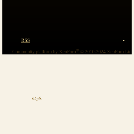
RSS
®
Community platform by XenForo
© 2010-2024 XenForo Ltd.
عودة