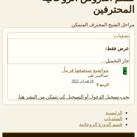
المحترفين
مراحل الشيخ المحترف المتمكن
تصفيات
عرض فقط:
جار التحميل…
ع
مواضيع سنضعها قريباً..
عبدالأمير علي
16 فبراير 2021
الردود
8
يجب تسجيل الدخول أو التسجيل كي تتمكن من النشر هنا.
الرئيسية
المنتديات
قسم الدورة الروحانية