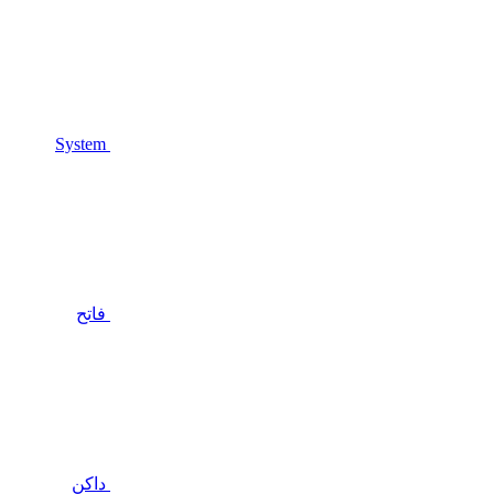
System
فاتح
داكن