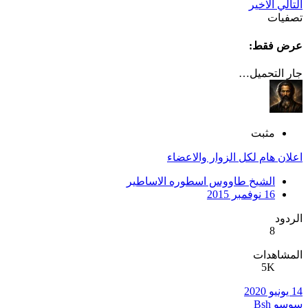
التالي
الاخير
تصفيات
عرض فقط:
جار التحميل…
مثبت
اعلان هام لكل الزوار والاعضاء
الشيخ طاووس اسطوره الاساطير
16 نوفمبر 2015
الردود
8
المشاهدات
5K
14 يونيو 2020
سوسو Bsh