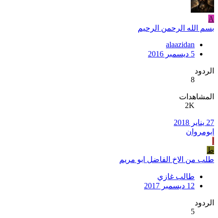
A
بسم الله الرحمن الرحيم
alaazidan
5 ديسمبر 2016
الردود
8
المشاهدات
2K
27 يناير 2018
ابومروان
ا
ط
طلب من الاخ الفاضل ابو مريم
طالب غازي
12 ديسمبر 2017
الردود
5