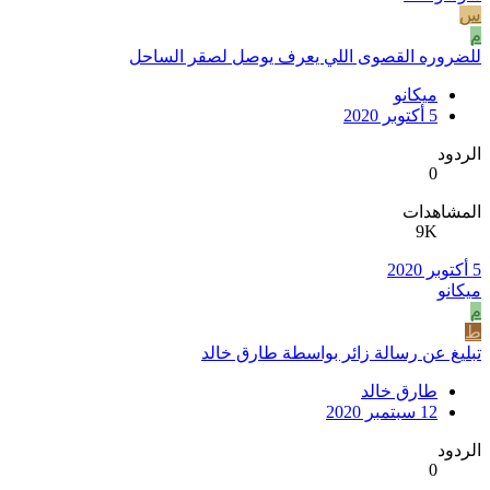
س
م
للضروره القصوى اللي يعرف يوصل لصقر الساحل
ميكانو
5 أكتوبر 2020
الردود
0
المشاهدات
9K
5 أكتوبر 2020
ميكانو
م
ط
تبليغ عن رسالة زائر بواسطة طارق خالد
طارق خالد
12 سبتمبر 2020
الردود
0