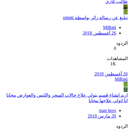
طالب غازي
ط
M
تبليغ عن رسالة زائر بواسطة mïrøü
MïRøü
26 أغسطس 2018
الردود
0
المشاهدات
1K
26 أغسطس 2018
MïRøü
M
M
اريد انشاء قسم يتولي علاج حالات السحر واللبس والعوارض مجانا
انا اتولي علاجها مجانا
man hero
20 مارس 2018
الردود