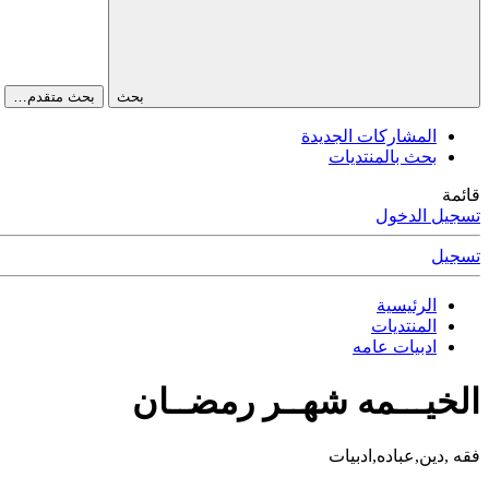
بحث
بحث متقدم…
المشاركات الجديدة
بحث بالمنتديات
قائمة
تسجيل الدخول
تسجيل
الرئيسية
المنتديات
ادبيات عامه
الخيـــمه شهــر رمضــان
فقه ,دين,عباده,ادبيات