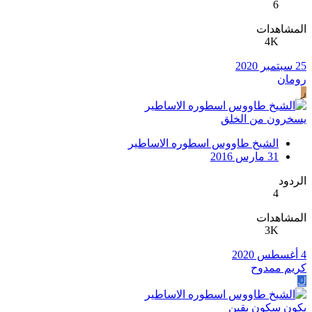
6
المشاهدات
4K
25 سبتمبر 2020
رومان
ر
يسخرون من الخلق
الشيخ طاووس اسطوره الاساطير
31 مارس 2016
الردود
4
المشاهدات
3K
4 أغسطس 2020
كريم ممدوح
ك
يكون سكون يقين