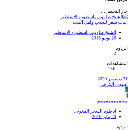
جار التحميل…
ابيات شعر للجذب واهل البيت
الشيخ طاووس اسطوره الاساطير
26 يونيو 2016
الردود
2
المشاهدات
13K
31 ديسمبر 2020
عبودي الكرخي
ع
ا
معلممممممممم
اباطره السحر المغربى
20 يناير 2016
الردود