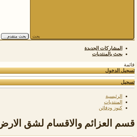
بحث
بحث متقدم…
المشاركات الجديدة
بحث بالمنتديات
قائمة
تسجيل الدخول
تسجيل
الرئيسية
المنتديات
كنوز ودفائن
قسم العزائم والاقسام لشق الار