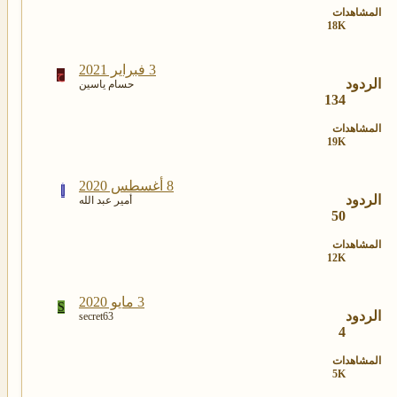
المشاهدات
18K
3 فبراير 2021
ح
الردود
حسام ياسين
134
المشاهدات
19K
8 أغسطس 2020
أ
الردود
أمير عبد الله
50
المشاهدات
12K
3 مايو 2020
S
الردود
secret63
4
المشاهدات
5K