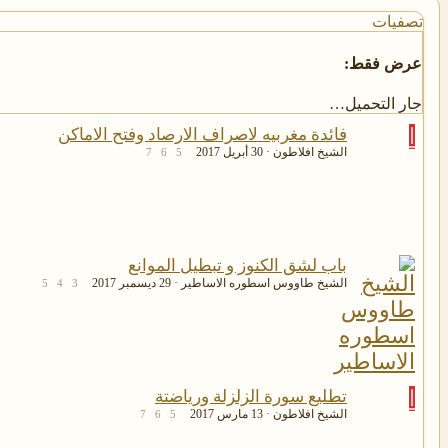
تصفيات
عرض فقط:
جار التحميل…
ا
فائدة مغربيه لاصراف الارصاد وفتح الاماكن
الشيخ افلاطون
30 أبريل 2017
7
6
5
باب لشق الكنوز و تبطيل الموانع
الشيخ طاووس اسطوره الاساطير
29 ديسمبر 2017
5
4
3
ا
تطليع سورة الزلزلة ورياضتة
الشيخ افلاطون
13 مارس 2017
7
6
5