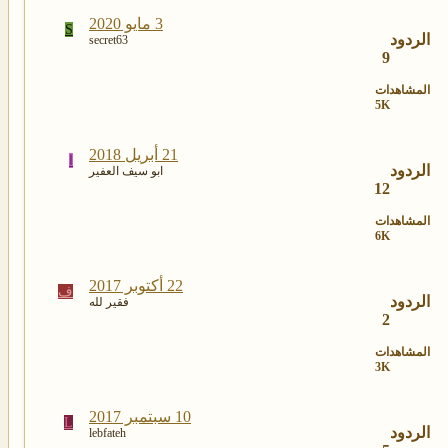
3 مايو 2020
S
الردود
secret63
9
المشاهدات
5K
21 أبريل 2018
ا
الردود
ابو سيف العفير
12
المشاهدات
6K
22 أكتوبر 2017
ف
الردود
فقير لله
2
المشاهدات
3K
10 سبتمبر 2017
L
الردود
lebfateh