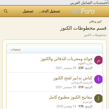
تسجيل الدخول
تسجيل
كنوز ودفائن
قسم مخطوطات الكنوز
مخطوطات الكنوز
تصفيات
م
فوائد ومجربات للدفائن والكنوز
م
ث
مازن العلوم
الردود
239
26 سبتمبر 2021
ب
ت
م
كناش تدابير لفتح الكنوز
ا
ث
الترمزى الروحانى
الردود
215
26 سبتمبر 2021
ب
ت
م
مفاتيح الكنوز مطبوع كامل
ا
ث
ابو مريم
الردود
179
13 نوفمبر 2020
ب