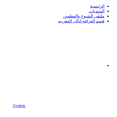
الرئيسية
المنتديات
ملتقى الشيوخ والمعلمين
قسم العرافه ليالى المغربيه
System